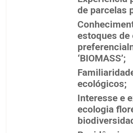
de parcelas 
Conheciment
estoques de
preferencial
‘BIOMASS’;
Familiarida
ecológicos;
Interesse e 
ecologia flo
biodiversida