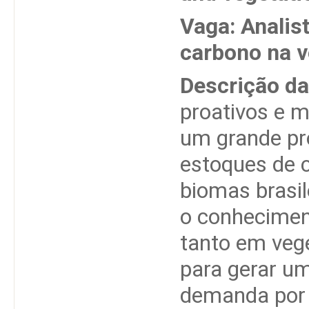
Vaga: Analis
carbono na 
Descrição da
proativos e m
um grande pro
estoques de 
biomas brasile
o conhecimen
tanto em vege
para gerar u
demanda por l