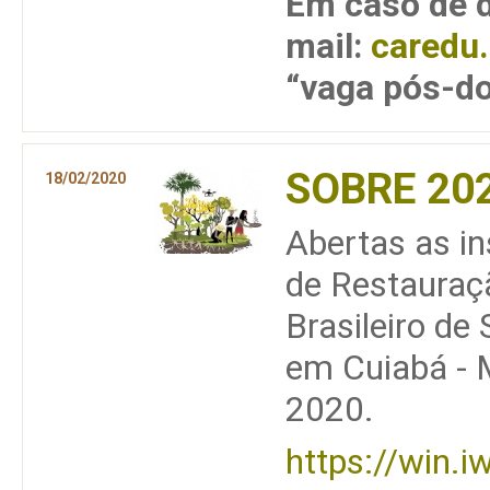
Em caso de d
mail:
caredu
“vaga pós-do
SOBRE 20
18/02/2020
Abertas as ins
de Restauraçã
Brasileiro d
em Cuiabá - 
2020.
https://win.