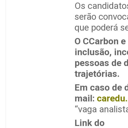
Os candidatos
serão convoca
que poderá s
O CCarbon e 
inclusão, in
pessoas de di
trajetórias.
Em caso de d
mail:
caredu
“vaga analist
Link do