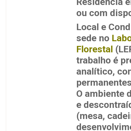
Residência e
ou com dispo
Local e Cond
sede no
Labo
Florestal
(LER
trabalho é p
analítico, co
permanentes
O ambiente d
e descontraí
(mesa, cadei
desenvolvime