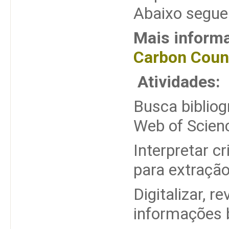
Abaixo segue
Mais informa
Carbon Cou
Atividades:
Busca bibliog
Web of Scien
Interpretar c
para extraçã
Digitalizar, r
informações b