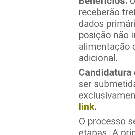
Benefícios:
o
receberão tre
dados primár
posição não in
alimentação o
adicional.
Candidatura 
ser submetid
exclusivament
link
.
O processo s
etapas. A pri