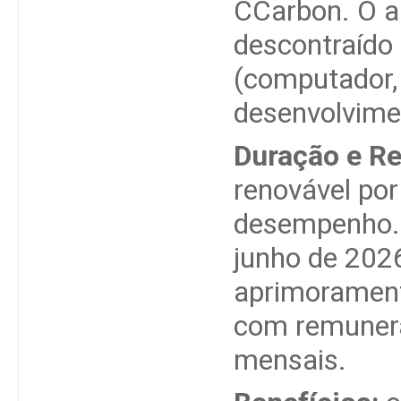
CCarbon. O a
descontraído 
(computador, 
desenvolvimen
Duração e R
renovável po
desempenho. I
junho de 202
aprimorament
com remunera
mensais.