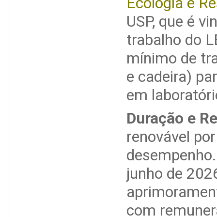
Ecologia e Re
USP, que é v
trabalho do L
mínimo de tr
e cadeira) pa
em laboratóri
Duração e R
renovável po
desempenho. I
junho de 202
aprimorament
com remunera