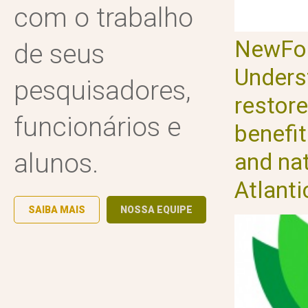
com o trabalho
NewFor
de seus
Unders
pesquisadores,
restore
funcionários e
benefi
alunos.
and nat
Atlanti
SAIBA MAIS
NOSSA EQUIPE