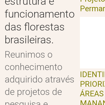
estrutura e
Perma
funcionamento
das florestas
brasileiras.
Reunimos o
conhecimento
IDENTI
adquirido através
PRIOR
de projetos de
ÁREAS
MANAN
pesquisa e