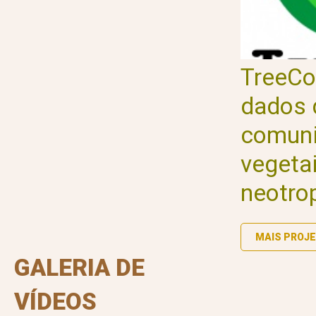
TreeCo
dados 
comun
vegeta
neotro
MAIS PROJ
GALERIA DE
VÍDEOS