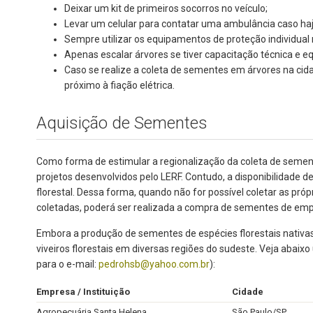
Deixar um kit de primeiros socorros no veículo;
Levar um celular para contatar uma ambulância caso ha
Sempre utilizar os equipamentos de proteção individual 
Apenas escalar árvores se tiver capacitação técnica e e
Caso se realize a coleta de sementes em árvores na cid
próximo à fiação elétrica.
Aquisição de Sementes
Como forma de estimular a regionalização da coleta de sement
projetos desenvolvidos pelo LERF. Contudo, a disponibilidade 
florestal. Dessa forma, quando não for possível coletar as pr
coletadas, poderá ser realizada a compra de sementes de emp
Embora a produção de sementes de espécies florestais nativa
viveiros florestais em diversas regiões do sudeste. Veja aba
para o e-mail:
pedrohsb@yahoo.com.br
):
Empresa / Instituição
Cidade
Agropecuária Santa Helena
São Paulo/SP