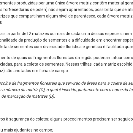
ementes produzidas por uma única árvore matriz contêm material genéti
s forNecedoras de pólen) não sejam aparentados, possibilita que se at
zes que compartilham algum nível de parentesco, cada árvore matriz 
50.
ais, a partir de12 matrizes ou mais de cada uma dessas espécies, nem s
zonalidade da produção de sementes e a dificuldade em encontrar es
a coleta de sementes com diversidade florística e genética é facilitada
amento de quais os fragmentos florestais da região poderiam atuar co
ciadas, para a coleta de sementes. Nessas trilhas, cada matriz escolh
iz) são anotados em ficha de campo.
olha de fragmentos florestais que servirão de áreas para a coleta de se
 o número da matriz (C), o qual é inserido, juntamente com o nome da fa
a de marcação de matrizes (D).
cos à segurança do coletor, alguns procedimentos precisam ser seguido
ou mais ajudantes no campo;