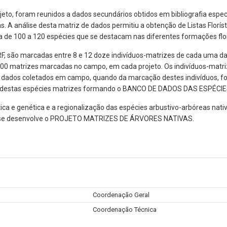
projeto, foram reunidos a dados secundários obtidos em bibliografia esp
 A análise desta matriz de dados permitiu a obtenção de Listas Floríst
a de 100 a 120 espécies que se destacam nas diferentes formações flo
são marcadas entre 8 e 12 doze indivíduos-matrizes de cada uma das es
00 matrizes marcadas no campo, em cada projeto. Os indivíduos-matr
s dados coletados em campo, quando da marcação destes indivíduos, fo
das destas espécies matrizes formando o BANCO DE DADOS DAS ESPÉC
ística e genética e a regionalização das espécies arbustivo-arbóreas n
 que se desenvolve o PROJETO MATRIZES DE ÁRVORES NATIVAS.
Coordenação Geral
Coordenação Técnica