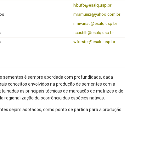
lvbufo@esalq.usp.br
os
mramuniz@yahoo.com.br
nmivanau@esalq.usp.br
s
scastilh@esalq.usp.br
s
wforster@esalq.usp.br
ão de sementes é sempre abordada com profundidade, dada
cipais conceitos envolvidos na produção de sementes com a
detalhadas as principais técnicas de marcação de matrizes e de
 regionalização da ocorrência das espécies nativas.
entes sejam adotados, como ponto de partida para a produção