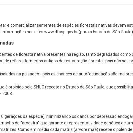
etar e comercializar sementes de espécies florestais nativas devem e
 informações nos sites www.dfasp.gov.br (para o Estado de São Paulo) e
 mudas
entes de floresta nativa presentes na região, tanto degradados como
ou de reflorestamentos antigos de restauração florestal, pois não se 
isoladas na paisagem, pois as chances de autofecundação são maiores
é proibido pelo SNUC (exceto no Estado de São Paulo, que possibilita 
9- 2008.
10 gerações da espécie), minimizando os danos por depressão endogâm
amanho da "amostra" que garante a representatividade genética de uma
50 matrizes. Como em média cada matriz (árvore mãe) recebe o pólen d