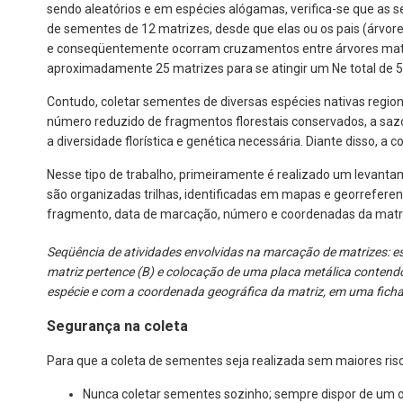
sendo aleatórios e em espécies alógamas, verifica-se que as s
de sementes de 12 matrizes, desde que elas ou os pais (árvore
e conseqüentemente ocorram cruzamentos entre árvores matri
aproximadamente 25 matrizes para se atingir um Ne total de 
Contudo, coletar sementes de diversas espécies nativas region
número reduzido de fragmentos florestais conservados, a sa
a diversidade florística e genética necessária. Diante disso, 
Nesse tipo de trabalho, primeiramente é realizado um levant
são organizadas trilhas, identificadas em mapas e georreferen
fragmento, data de marcação, número e coordenadas da matr
Seqüência de atividades envolvidas na marcação de matrizes: esc
matriz pertence (B) e colocação de uma placa metálica contendo
espécie e com a coordenada geográfica da matriz, em uma fich
Segurança na coleta
Para que a coleta de sementes seja realizada sem maiores ris
Nunca coletar sementes sozinho; sempre dispor de um 