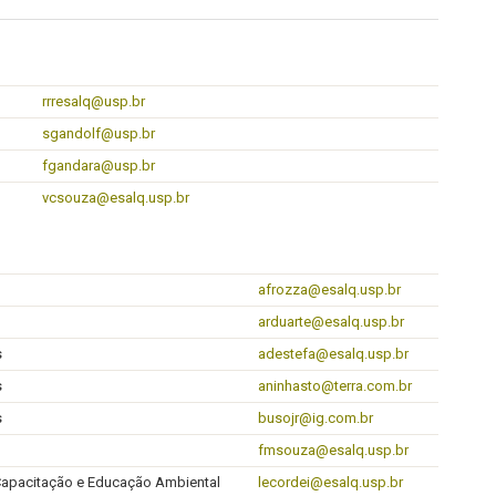
rrresalq@usp.br
sgandolf@usp.br
fgandara@usp.br
vcsouza@esalq.usp.br
afrozza@esalq.usp.br
arduarte@esalq.usp.br
s
adestefa@esalq.usp.br
s
aninhasto@terra.com.br
s
busojr@ig.com.br
fmsouza@esalq.usp.br
apacitação e Educação Ambiental
lecordei@esalq.usp.br