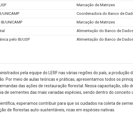
/USP
Marcação de Matrizes
 IB/UNICAMP
Coordenadora do Banco de Dad
- IB/UNICAMP
Marcação de Matrizes
tal
Alimentação do Banco de Dado
nica pelo IB/USP
Alimentação do Banco de Dado
ministrados pela equipe do LERF nas várias regiões do país, a produç
ão. Por meio de aulas teóricas e práticas, apresentamos todos os prin
s demandas das ações de restauração florestal. Nessa capacitação, são 
 de sementes das mais variadas espécies, sendo dentro do conceito da
entífica, esperamos contribuir para que os cuidados na coleta de sem
o de florestas auto-sustentáveis, ricas em espécies nativas.