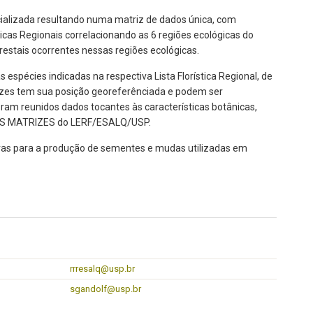
ecializada resultando numa matriz de dados única, com
icas Regionais correlacionando as 6 regiões ecológicas do
restais ocorrentes nessas regiões ecológicas.
pécies indicadas na respectiva Lista Florística Regional, de
izes tem sua posição georeferênciada e podem ser
ram reunidos dados tocantes às características botânicas,
IES MATRIZES do LERF/ESALQ/USP.
ativas para a produção de sementes e mudas utilizadas em
rrresalq@usp.br
sgandolf@usp.br