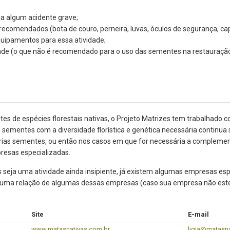
ja algum acidente grave;
recomendados (bota de couro, perneira, luvas, óculos de segurança, ca
quipamentos para essa atividade;
ade (o que não é recomendado para o uso das sementes na restauração 
es de espécies florestais nativas, o Projeto Matrizes tem trabalhado
de sementes com a diversidade florística e genética necessária continu
óprias sementes, ou então nos casos em que for necessária a complemen
resas especializadas.
s seja uma atividade ainda insipiente, já existem algumas empresas e
ixo uma relação de algumas dessas empresas (caso sua empresa não este
Site
E-mail
www.matasnativas.com.br
ligia@matasna