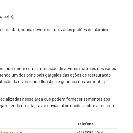
pacete);
florestal), nunca devem ser utilizados podões de alumínio
 continuamente com a marcação de árvores matrizes nos vários
a sendo um dos principais gargalos das ações de restauração
tação da diversidade florística e genética das sementes
specializadas nessa área que podem fornecer sementes aos
ja inserida na lista, favor enviar informações sobre a mesma
Telefone
tivas.com.br
(11) 3085-4044