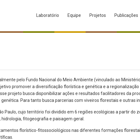
Laboratório
Equipe
Projetos
Publicações
mente pelo Fundo Nacional do Meio Ambiente (vinculado ao Ministér
promover a diversificação florística e genética e a regionalização 
 esse projeto busca disponibilizar ações e resultados facilitadores da
genética. Para tanto busca parcerias com viveiros florestais e outras 
 São Paulo, cujo território foi dividido em 6 regiões ecológicas a part
, hidrologia, fitogeografia e paisagem geral.
tamentos florístico-fitossociológicos nas diferentes formações florest
tíficas.