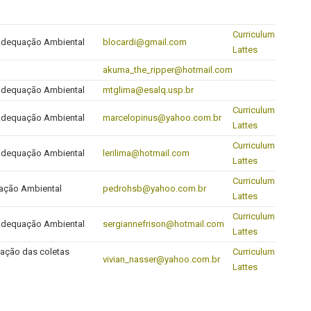
Curriculum
 Adequação Ambiental
blocardi@gmail.com
Lattes
akuma_the_ripper@hotmail.com
 Adequação Ambiental
mtglima@esalq.usp.br
Curriculum
 Adequação Ambiental
marcelopinus@yahoo.com.br
Lattes
Curriculum
 Adequação Ambiental
lerilima@hotmail.com
Lattes
Curriculum
ação Ambiental
pedrohsb@yahoo.com.br
Lattes
Curriculum
 Adequação Ambiental
sergiannefrison@hotmail.com
Lattes
ração das coletas
Curriculum
vivian_nasser@yahoo.com.br
Lattes