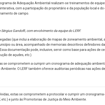
Programa de Adequação Ambiental realizam-se treinamentos de equipes d
 interativa, com a participação do proprietário e da população local e
reinamento de campo.
e Sérgius Gandolfi, com envolvimento da equipe do LERF.
pregadas (que inclui a elaboração de mapas de zoneamento ambiental,
município ou área, acompanhado de memoriais descritivos definidores d
ssa documentação pode, inclusive, servir como base para ações de cer
ução de açudes, etc.).
stas se comprometem a cumprir um cronograma de adequação ambiental j
eio Ambiente. O LERF também oferece auditorias periódicas nas ações de 
volvidas, estas se comprometem a protocolar e cumprir um cronograma
F, etc.) e junto às Promotorias de Justiça do Meio Ambiente.