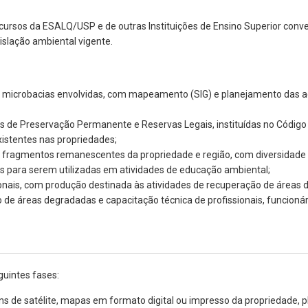
cursos da ESALQ/USP e de outras Instituições de Ensino Superior con
islação ambiental vigente.
 microbacias envolvidas, com mapeamento (SIG) e planejamento das aç
de Preservação Permanente e Reservas Legais, instituídas no Código Fl
xistentes nas propriedades;
 fragmentos remanescentes da propriedade e região, com diversidade fl
ais para serem utilizadas em atividades de educação ambiental;
egionais, com produção destinada às atividades de recuperação de áreas
de áreas degradadas e capacitação técnica de profissionais, funcionár
uintes fases:
s de satélite, mapas em formato digital ou impresso da propriedade, pl