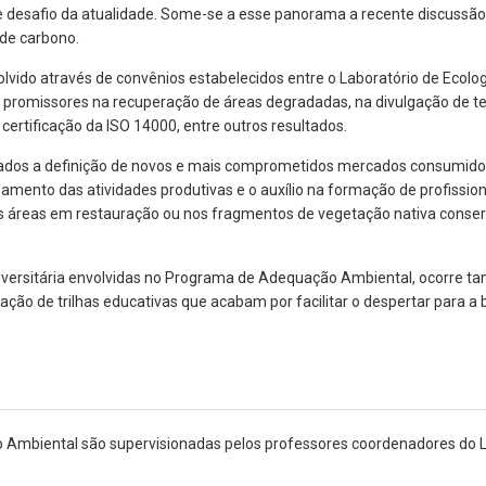
e desafio da atualidade. Some-se a esse panorama a recente discussã
 de carbono.
vido através de convênios estabelecidos entre o Laboratório de Ecolo
 promissores na recuperação de áreas degradadas, na divulgação de t
ertificação da ISO 14000, entre outros resultados.
itados a definição de novos e mais comprometidos mercados consumidor
amento das atividades produtivas e o auxílio na formação de profission
as áreas em restauração ou nos fragmentos de vegetação nativa conser
versitária envolvidas no Programa de Adequação Ambiental, ocorre ta
ação de trilhas educativas que acabam por facilitar o despertar para a 
Ambiental são supervisionadas pelos professores coordenadores do LER