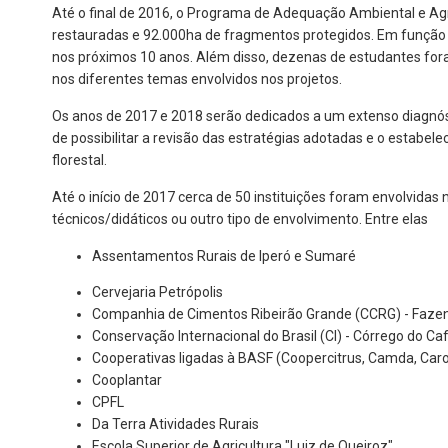
Até o final de 2016, o Programa de Adequação Ambiental e Agr
restauradas e 92.000ha de fragmentos protegidos. Em função 
nos próximos 10 anos. Além disso, dezenas de estudantes for
nos diferentes temas envolvidos nos projetos.
Os anos de 2017 e 2018 serão dedicados a um extenso diagnós
de possibilitar a revisão das estratégias adotadas e o estabe
florestal.
Até o início de 2017 cerca de 50 instituições foram envolvida
técnicos/didáticos ou outro tipo de envolvimento. Entre elas
Assentamentos Rurais de Iperó e Sumaré
Cervejaria Petrópolis
Companhia de Cimentos Ribeirão Grande (CCRG) - Faze
Conservação Internacional do Brasil (CI) - Córrego do Ca
Cooperativas ligadas à BASF (Coopercitrus, Camda, Caro
Cooplantar
CPFL
Da Terra Atividades Rurais
Escola Superior de Agricultura "Luiz de Queiroz"