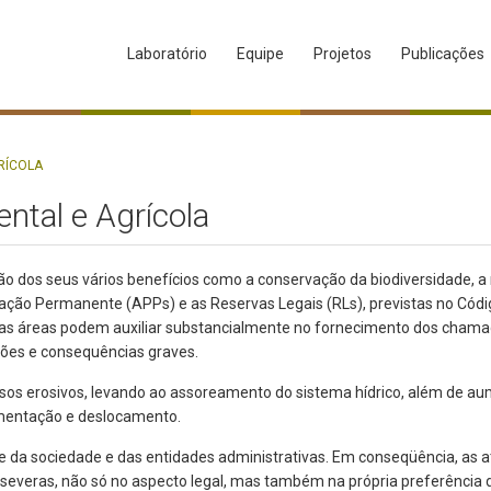
Laboratório
Equipe
Projetos
Publicações
RÍCOLA
tal e Agrícola
ão dos seus vários benefícios como a conservação da biodiversidade, a
rvação Permanente (APPs) e as Reservas Legais (RLs), previstas no Códig
ssas áreas podem auxiliar substancialmente no fornecimento dos cham
ões e consequências graves.
ssos erosivos, levando ao assoreamento do sistema hídrico, além de au
limentação e deslocamento.
e da sociedade e das entidades administrativas. Em conseqüência, as
everas, não só no aspecto legal, mas também na própria preferência 