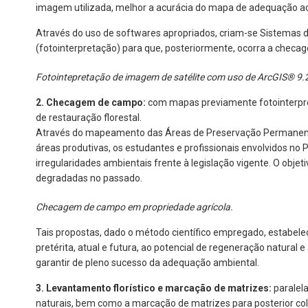
imagem utilizada, melhor a acurácia do mapa de adequação ao 
Através do uso de softwares apropriados, criam-se Sistemas 
(fotointerpretação) para que, posteriormente, ocorra a chec
Fotointepretação de imagem de satélite com uso de ArcGIS® 9.
2. Checagem de campo:
com mapas previamente fotointerpre
de restauração florestal.
Através do mapeamento das Áreas de Preservação Permanentes 
áreas produtivas, os estudantes e profissionais envolvidos n
irregularidades ambientais frente à legislação vigente. O ob
degradadas no passado.
Checagem de campo em propriedade agrícola.
Tais propostas, dado o método científico empregado, estabele
pretérita, atual e futura, ao potencial de regeneração natural 
garantir de pleno sucesso da adequação ambiental.
3. Levantamento florístico e marcação de matrizes:
paralel
naturais, bem como a marcação de matrizes para posterior c