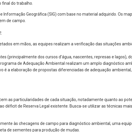
final do trabalho.
de Informação Geográfica (SIG) com base no material adquirido. Os ma
agem de campo.
2.
tados em mãos, as equipes realizam a verificação das situações ambie
(principalmente dos cursos d’água, nascentes, represas e lagos), do
o Programa de Adequação Ambiental realizam um amplo diagnóstico ambie
jetivo é a elaboração de propostas diferenciadas de adequação ambient
cem as particularidades de cada situação, notadamente quanto ao pot
e ao déficit de Reserva Legal existente. Busca-se utilizar as técnicas 
amente às checagens de campo para diagnóstico ambiental, uma equipe 
oleta de sementes para produção de mudas.